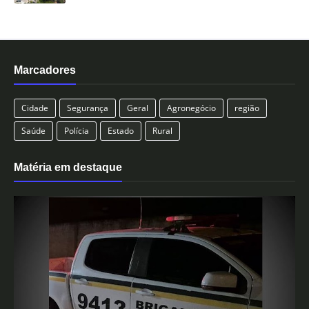
Marcadores
Cidade
Segurança
Geral
Agronegócio
região
Saúde
Polícia
Estado
Rural
Matéria em destaque