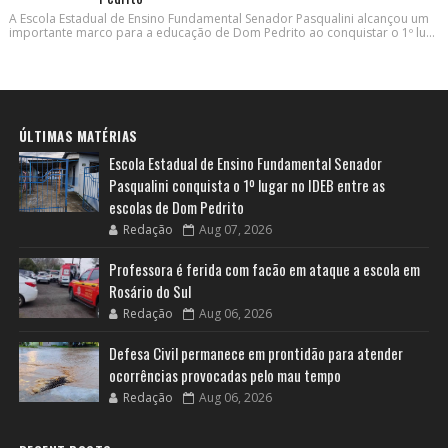
A Escola Estadual de Ensino Fundamental Senador Pasqualini alcançou um
importante marco para a educação de Dom Pedrito ao conquistar o 1º lu...
ÚLTIMAS MATÉRIAS
Escola Estadual de Ensino Fundamental Senador
Pasqualini conquista o 1º lugar no IDEB entre as
escolas de Dom Pedrito
Redação
Aug 07, 2026
Professora é ferida com facão em ataque a escola em
Rosário do Sul
Redação
Aug 06, 2026
Defesa Civil permanece em prontidão para atender
ocorrências provocadas pelo mau tempo
Redação
Aug 06, 2026