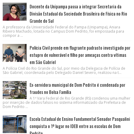
Docente da Unipampa passa a integrar Secretaria da
Divisão Estadual da Sociedade Brasileira de Física no Rio
Grande do Sul
A professora da Universidade Federal do Pampa (Unipampa), Aniara
Ribeiro Machado, lotada no Campus Dom Pedrito, foi empossada para
compor a ...
Polícia Civil prende em flagrante padrasto investigado por
estupro de vulnerável e filho por ameaças contra vítimas
em São Gabriel
A Polícia Civil do Rio Grande do Sul, por meio da Delegacia de Polícia de
São Gabriel, coordenada pelo Delegado Daniel Severo, realizou na t...
Ex-servidora municipal de Dom Pedrito é condenada por
fraudes no Bolsa Família
A 1ª Vara Federal de Rio Grande (RS) condenou uma mulher
por inserção de dados falsos no sistema informatizado da Prefeitura de
Dom Pedrito ...
Escola Estadual de Ensino Fundamental Senador Pasqualini
conquista o 1º lugar no IDEB entre as escolas de Dom
Pedrito