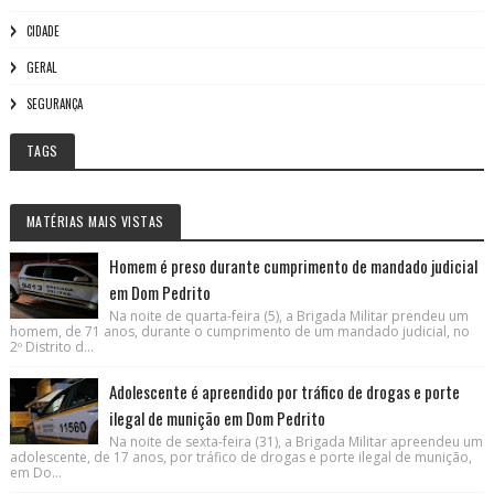
CIDADE
GERAL
SEGURANÇA
TAGS
MATÉRIAS MAIS VISTAS
Homem é preso durante cumprimento de mandado judicial
em Dom Pedrito
Na noite de quarta-feira (5), a Brigada Militar prendeu um
homem, de 71 anos, durante o cumprimento de um mandado judicial, no
2º Distrito d...
Adolescente é apreendido por tráfico de drogas e porte
ilegal de munição em Dom Pedrito
Na noite de sexta-feira (31), a Brigada Militar apreendeu um
adolescente, de 17 anos, por tráfico de drogas e porte ilegal de munição,
em Do...