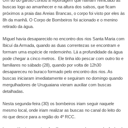
Um tio do garoto contou à reportagem que haviam reiniciado as
buscas logo ao amanhecer e na altura dos salsos, que ficam
próximos a praia das Areias Brancas, o corpo foi visto por eles às
8h da manhã. O Corpo de Bombeiros foi acionado e o menino
retirado da água.
Miguel havia desaparecido no encontro dos rios Santa Maria com
Ibicuí da Armada, quando as duas correntezas se encontram e
formam uma espécie de redemoinho. Lá a profundidade da água
pode chegar a cinco metros. Ele tinha ido pescar com outro tio e
familiares no sábado (28), quando por volta de 12h30
desapareceu no buraco formado pelo encontro dos rios. As
buscas iniciaram imediatamente e seguiram no domingo quando
mergulhadores de Uruguaiana vieram auxiliar com buscas
detalhadas.
Nesta segunda-feira (30) os bombeiros iriam seguir naquele
mesmo local, onde iriam realizar as buscas no canal do leito do
rio que desce para a região do 4º RCC.