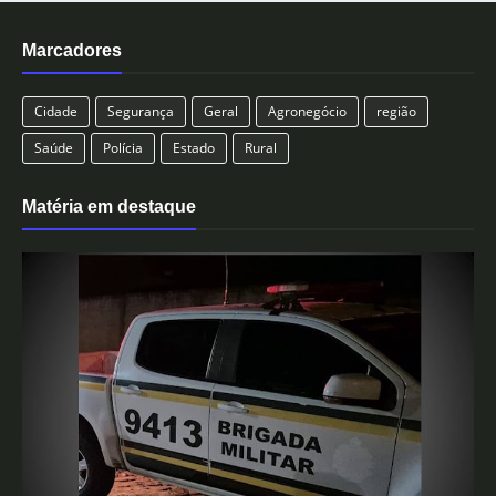
Marcadores
Cidade
Segurança
Geral
Agronegócio
região
Saúde
Polícia
Estado
Rural
Matéria em destaque