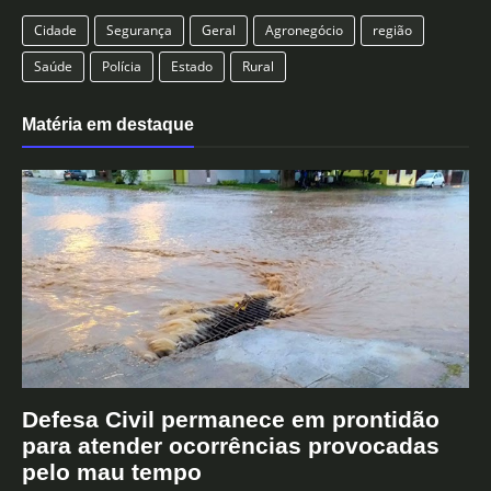
Cidade
Segurança
Geral
Agronegócio
região
Saúde
Polícia
Estado
Rural
Matéria em destaque
Defesa Civil permanece em prontidão
para atender ocorrências provocadas
pelo mau tempo