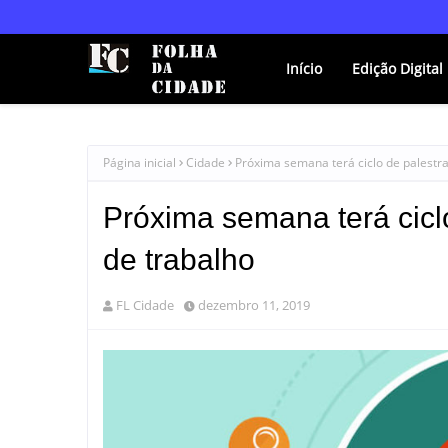
Início
Edição Digital
Página inicial
Cidade
Próxima semana terá ciclo de palestr
Próxima semana terá cicl
de trabalho
FL Cidade
dezembro 11, 2019