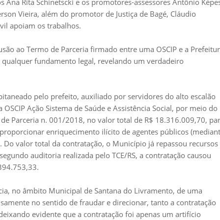
s Ana Rita Schinetscki e os promotores-assessores Antônio Képes
derson Vieira, além do promotor de Justiça de Bagé, Cláudio
ivil apoiam os trabalhos.
usão ao Termo de Parceria firmado entre uma OSCIP e a Prefeitu
 qualquer fundamento legal, revelando um verdadeiro
taneado pelo prefeito, auxiliado por servidores do alto escalão
a OSCIP Ação Sistema de Saúde e Assistência Social, por meio do
de Parceria n. 001/2018, no valor total de R$ 18.316.009,70, pa
e proporcionar enriquecimento ilícito de agentes públicos (median
 Do valor total da contratação, o Município já repassou recursos
egundo auditoria realizada pelo TCE/RS, a contratação causou
394.753,33.
ência, no âmbito Municipal de Santana do Livramento, de uma
samente no sentido de fraudar e direcionar, tanto a contratação
deixando evidente que a contratação foi apenas um artifício