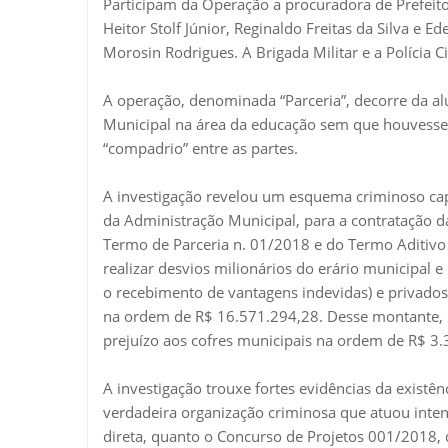
Participam da Operação a procuradora de Prefeito
Heitor Stolf Júnior, Reginaldo Freitas da Silva e E
Morosin Rodrigues. A Brigada Militar e a Polícia C
A operação, denominada “Parceria”, decorre da al
Municipal na área da educação sem que houvesse
“compadrio” entre as partes.
A investigação revelou um esquema criminoso capi
da Administração Municipal, para a contratação d
Termo de Parceria n. 01/2018 e do Termo Aditivo 
realizar desvios milionários do erário municipal 
o recebimento de vantagens indevidas) e privados.
na ordem de R$ 16.571.294,28. Desse montante, s
prejuízo aos cofres municipais na ordem de R$ 3.
A investigação trouxe fortes evidências da exist
verdadeira organização criminosa que atuou inten
direta, quanto o Concurso de Projetos 001/2018, 