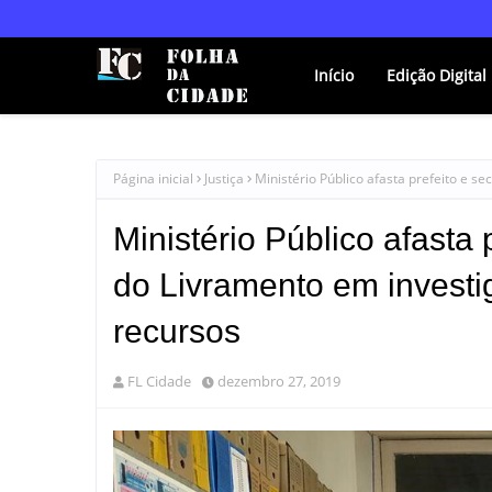
Início
Edição Digital
Página inicial
Justiça
Ministério Público afasta prefeito e 
Ministério Público afasta 
do Livramento em investi
recursos
FL Cidade
dezembro 27, 2019