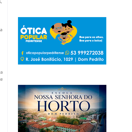
,
ra
ra
te