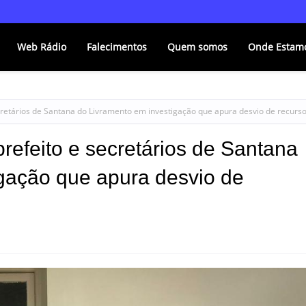
Web Rádio
Falecimentos
Quem somos
Onde Estam
secretários de Santana do Livramento em investigação que apura desvio de recurs
prefeito e secretários de Santana
gação que apura desvio de