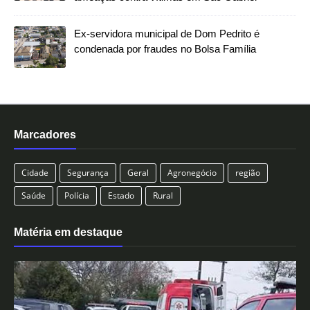
Ex-servidora municipal de Dom Pedrito é
condenada por fraudes no Bolsa Família
Marcadores
Cidade
Segurança
Geral
Agronegócio
região
Saúde
Polícia
Estado
Rural
Matéria em destaque