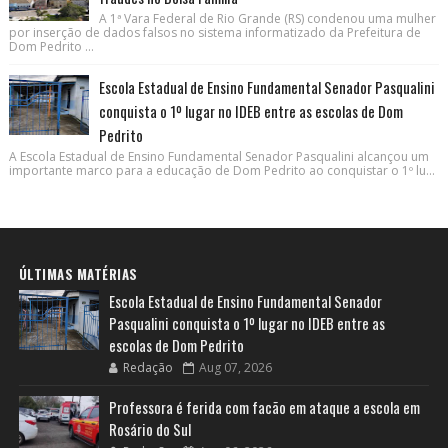
A 1ª Vara Federal de Rio Grande (RS) condenou uma mulher
por inserção de dados falsos no sistema informatizado da Prefeitura de
Dom Pedrito ...
Escola Estadual de Ensino Fundamental Senador Pasqualini
conquista o 1º lugar no IDEB entre as escolas de Dom
Pedrito
A Escola Estadual de Ensino Fundamental Senador Pasqualini alcançou um
importante marco para a educação de Dom Pedrito ao conquistar o 1º lu...
ÚLTIMAS MATÉRIAS
Escola Estadual de Ensino Fundamental Senador
Pasqualini conquista o 1º lugar no IDEB entre as
escolas de Dom Pedrito
Redação
Aug 07, 2026
Professora é ferida com facão em ataque a escola em
Rosário do Sul