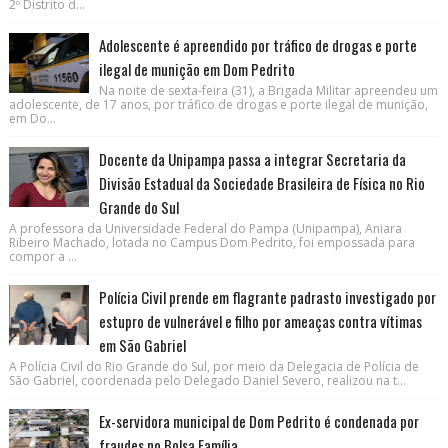
2º Distrito d...
Adolescente é apreendido por tráfico de drogas e porte
ilegal de munição em Dom Pedrito
Na noite de sexta-feira (31), a Brigada Militar apreendeu um
adolescente, de 17 anos, por tráfico de drogas e porte ilegal de munição,
em Do...
Docente da Unipampa passa a integrar Secretaria da
Divisão Estadual da Sociedade Brasileira de Física no Rio
Grande do Sul
A professora da Universidade Federal do Pampa (Unipampa), Aniara
Ribeiro Machado, lotada no Campus Dom Pedrito, foi empossada para
compor a ...
Polícia Civil prende em flagrante padrasto investigado por
estupro de vulnerável e filho por ameaças contra vítimas
em São Gabriel
A Polícia Civil do Rio Grande do Sul, por meio da Delegacia de Polícia de
São Gabriel, coordenada pelo Delegado Daniel Severo, realizou na t...
Ex-servidora municipal de Dom Pedrito é condenada por
fraudes no Bolsa Família