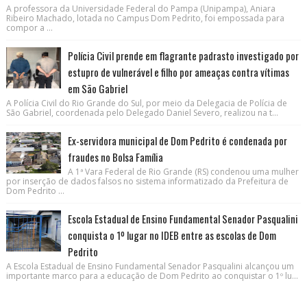
A professora da Universidade Federal do Pampa (Unipampa), Aniara
Ribeiro Machado, lotada no Campus Dom Pedrito, foi empossada para
compor a ...
Polícia Civil prende em flagrante padrasto investigado por
estupro de vulnerável e filho por ameaças contra vítimas
em São Gabriel
A Polícia Civil do Rio Grande do Sul, por meio da Delegacia de Polícia de
São Gabriel, coordenada pelo Delegado Daniel Severo, realizou na t...
Ex-servidora municipal de Dom Pedrito é condenada por
fraudes no Bolsa Família
A 1ª Vara Federal de Rio Grande (RS) condenou uma mulher
por inserção de dados falsos no sistema informatizado da Prefeitura de
Dom Pedrito ...
Escola Estadual de Ensino Fundamental Senador Pasqualini
conquista o 1º lugar no IDEB entre as escolas de Dom
Pedrito
A Escola Estadual de Ensino Fundamental Senador Pasqualini alcançou um
importante marco para a educação de Dom Pedrito ao conquistar o 1º lu...