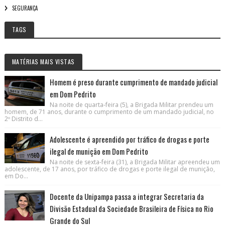
SEGURANÇA
TAGS
MATÉRIAS MAIS VISTAS
Homem é preso durante cumprimento de mandado judicial
em Dom Pedrito
Na noite de quarta-feira (5), a Brigada Militar prendeu um
homem, de 71 anos, durante o cumprimento de um mandado judicial, no
2º Distrito d...
Adolescente é apreendido por tráfico de drogas e porte
ilegal de munição em Dom Pedrito
Na noite de sexta-feira (31), a Brigada Militar apreendeu um
adolescente, de 17 anos, por tráfico de drogas e porte ilegal de munição,
em Do...
Docente da Unipampa passa a integrar Secretaria da
Divisão Estadual da Sociedade Brasileira de Física no Rio
Grande do Sul