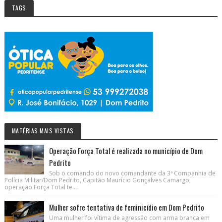
TAGS
MATÉRIAS MAIS VISTAS
Operação Força Total é realizada no município de Dom
Pedrito
Sob o comando do novo comandante da 3ª Companhia de
Polícia Militar/Dom Pedrito, Capitão Maurício Gonçalves Camargo,
operação Força Total te...
Mulher sofre tentativa de feminicídio em Dom Pedrito
Uma mulher foi vítima de agressão com arma branca em