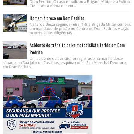
Dom Pedrito. O caso mobilizou a Brigada Militar e a Polícia
Civil após a vítima dar ent...
Homem é preso em Dom Pedrito
Na tarde desta segunda-feira (14), a Brigada Militar cumpriu
um mandado de prisão no Centro de Dom Pedrito. A ação
ocorreu após diligências ...
Acidente de trânsito deixa motociclista ferido em Dom
Pedrito
Um acidente de trânsito foi registrado na manhã deste
sábado, na Rua Júlio de Castilhos, esquina com a Rua Marechal Deodoro,
em Dom Pedrito....