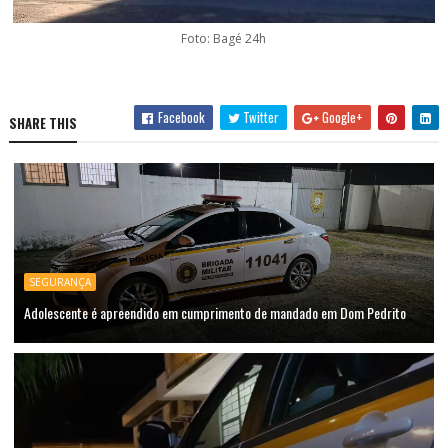
Foto: Bagé 24h
Facebook
Twitter
Google+
SHARE THIS
SEGURANÇA
Adolescente é apreendido em cumprimento de mandado em Dom Pedrito