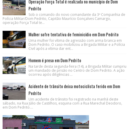
Operação Força Total é realizada no município de Dom
Pedrito
Sob o comando do novo comandante da 3ª Companhia de
Polícia Militar/Dom Pedrito, Capitão Maurício Gonçalves Camargo,
operação Força Total te...
Mulher sofre tentativa de feminicídio em Dom Pedrito
Uma mulher foi vítima de agressão com arma branca em
Dom Pedrito. O caso mobilizou a Brigada Militar e a Polícia
Civil após a vítima dar ent...
Homem é preso em Dom Pedrito
Na tarde desta segunda-feira (14), a Brigada Militar cumpriu
um mandado de prisão no Centro de Dom Pedrito. A ação
ocorreu após diligências ...
Acidente de trânsito deixa motociclista ferido em Dom
Pedrito
Um acidente de trânsito foi registrado na manhã deste
sábado, na Rua Júlio de Castilhos, esquina com a Rua Marechal Deodoro,
em Dom Pedrito....