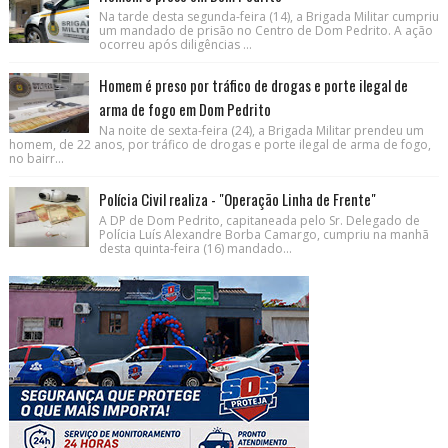
Na tarde desta segunda-feira (14), a Brigada Militar cumpriu
um mandado de prisão no Centro de Dom Pedrito. A ação
ocorreu após diligências ...
Homem é preso por tráfico de drogas e porte ilegal de
arma de fogo em Dom Pedrito
Na noite de sexta-feira (24), a Brigada Militar prendeu um
homem, de 22 anos, por tráfico de drogas e porte ilegal de arma de fogo,
no bairr...
Polícia Civil realiza - "Operação Linha de Frente"
A DP de Dom Pedrito, capitaneada pelo Sr. Delegado de
Polícia Luís Alexandre Borba Camargo, cumpriu na manhã
desta quinta-feira (16) mandado...