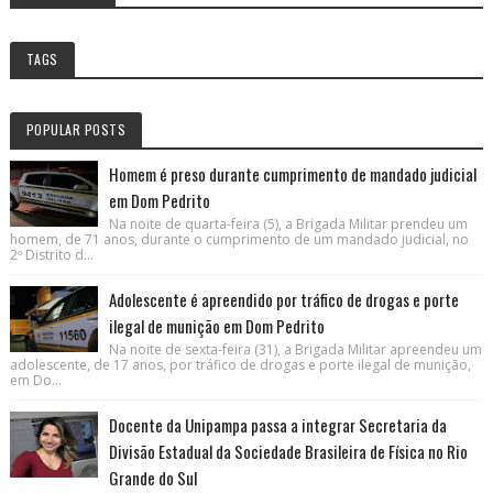
TAGS
POPULAR POSTS
Homem é preso durante cumprimento de mandado judicial
em Dom Pedrito
Na noite de quarta-feira (5), a Brigada Militar prendeu um
homem, de 71 anos, durante o cumprimento de um mandado judicial, no
2º Distrito d...
Adolescente é apreendido por tráfico de drogas e porte
ilegal de munição em Dom Pedrito
Na noite de sexta-feira (31), a Brigada Militar apreendeu um
adolescente, de 17 anos, por tráfico de drogas e porte ilegal de munição,
em Do...
Docente da Unipampa passa a integrar Secretaria da
Divisão Estadual da Sociedade Brasileira de Física no Rio
Grande do Sul