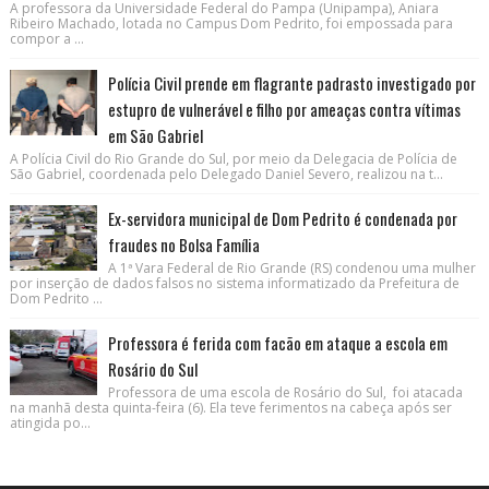
A professora da Universidade Federal do Pampa (Unipampa), Aniara
Ribeiro Machado, lotada no Campus Dom Pedrito, foi empossada para
compor a ...
Polícia Civil prende em flagrante padrasto investigado por
estupro de vulnerável e filho por ameaças contra vítimas
em São Gabriel
A Polícia Civil do Rio Grande do Sul, por meio da Delegacia de Polícia de
São Gabriel, coordenada pelo Delegado Daniel Severo, realizou na t...
Ex-servidora municipal de Dom Pedrito é condenada por
fraudes no Bolsa Família
A 1ª Vara Federal de Rio Grande (RS) condenou uma mulher
por inserção de dados falsos no sistema informatizado da Prefeitura de
Dom Pedrito ...
Professora é ferida com facão em ataque a escola em
Rosário do Sul
Professora de uma escola de Rosário do Sul, foi atacada
na manhã desta quinta-feira (6). Ela teve ferimentos na cabeça após ser
atingida po...