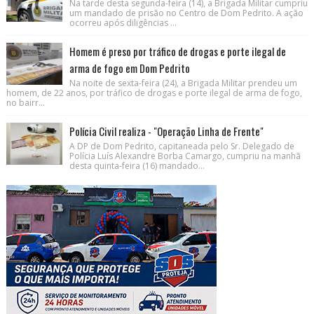
Na tarde desta segunda-feira (14), a Brigada Militar cumpriu
um mandado de prisão no Centro de Dom Pedrito. A ação
ocorreu após diligências ...
Homem é preso por tráfico de drogas e porte ilegal de
arma de fogo em Dom Pedrito
Na noite de sexta-feira (24), a Brigada Militar prendeu um
homem, de 22 anos, por tráfico de drogas e porte ilegal de arma de fogo,
no bairr...
Polícia Civil realiza - "Operação Linha de Frente"
A DP de Dom Pedrito, capitaneada pelo Sr. Delegado de
Polícia Luís Alexandre Borba Camargo, cumpriu na manhã
desta quinta-feira (16) mandado...