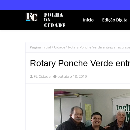
Início
Edição Digital
Página inicial
Cidade
Rotary Ponche Verde entrega recurso
Rotary Ponche Verde ent
FL Cidade
outubro 18, 2019