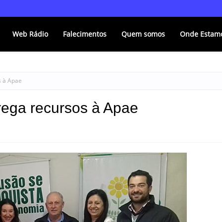
Web Rádio
Falecimentos
Quem somos
Onde Estam
s à Apae
rega recursos à Apae