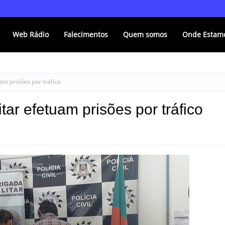
Web Rádio
Falecimentos
Quem somos
Onde Estam
uam prisões por tráfico
itar efetuam prisões por tráfico