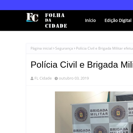
Início
Edição Digital
Página inicial
Segurança
Polícia Civil e Brigada Militar efet
Polícia Civil e Brigada Mil
FL Cidade
outubro 03, 2019