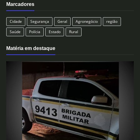
Marcadores
Cidade
Segurança
Geral
Agronegócio
região
Saúde
Polícia
Estado
Rural
Matéria em destaque