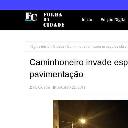
Início
Edição Digital
Página inicial
Cidade
Caminhoneiro invade espaço de obra 
Caminhoneiro invade espa
pavimentação
FL Cidade
outubro 22, 2019