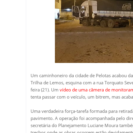
Um caminhoneiro da cidade de Pelotas acabou da
Trilha de Lemos, esquina com a rua Torquato Seve
feira (21). Um
vídeo de uma câmera de monitora
tenta passar com o veículo, um bitrem, mas acab
Uma verdadeira força-tarefa formada para retira
pavimento. A operação foi acompanhada pelo dire
secretária do Planejamento Luciane Moura também
trechos onde as obras ocorrem estão devidamente