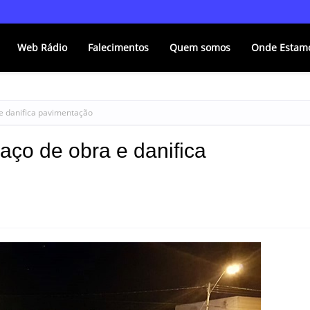
Web Rádio
Falecimentos
Quem somos
Onde Estam
e danifica pavimentação
ço de obra e danifica