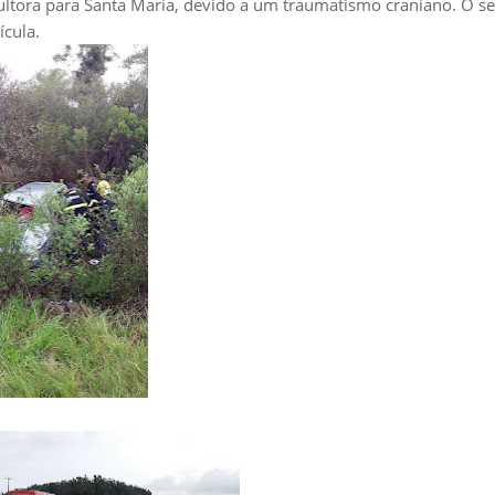
sultora para Santa Maria, devido a um traumatismo craniano. O s
cula.