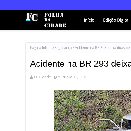
Início
Edição Digital
Página inicial
Segurança
Acidente na BR 293 deixa duas pe
Acidente na BR 293 deixa
FL Cidade
outubro 13, 2019