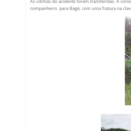
As vítimas do acidente foram transferidas. A con
companheiro para Bagé, com uma fratura na claví