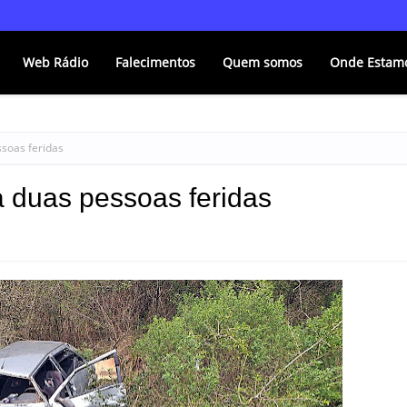
Web Rádio
Falecimentos
Quem somos
Onde Estam
ssoas feridas
 duas pessoas feridas