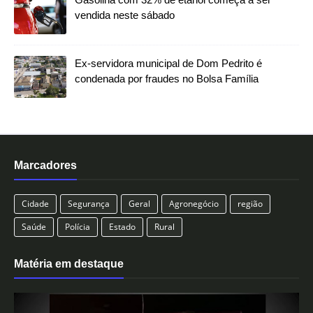
vendida neste sábado
Ex-servidora municipal de Dom Pedrito é
condenada por fraudes no Bolsa Família
Marcadores
Cidade
Segurança
Geral
Agronegócio
região
Saúde
Polícia
Estado
Rural
Matéria em destaque