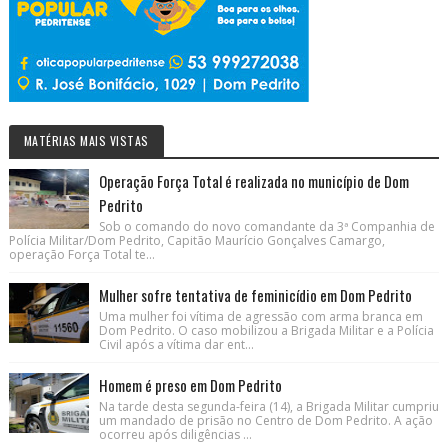
MATÉRIAS MAIS VISTAS
Operação Força Total é realizada no município de Dom
Pedrito
Sob o comando do novo comandante da 3ª Companhia de
Polícia Militar/Dom Pedrito, Capitão Maurício Gonçalves Camargo,
operação Força Total te...
Mulher sofre tentativa de feminicídio em Dom Pedrito
Uma mulher foi vítima de agressão com arma branca em
Dom Pedrito. O caso mobilizou a Brigada Militar e a Polícia
Civil após a vítima dar ent...
Homem é preso em Dom Pedrito
Na tarde desta segunda-feira (14), a Brigada Militar cumpriu
um mandado de prisão no Centro de Dom Pedrito. A ação
ocorreu após diligências ...