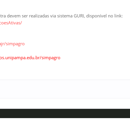
tra devem ser realizadas via sistema GURI, disponível no link:
coesAtivas/
ajr/simpagro
tos.unipampa.edu.br/simpagro