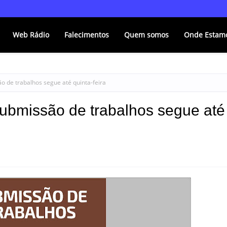
Web Rádio
Falecimentos
Quem somos
Onde Estam
 de trabalhos segue até quinta-feira
bmissão de trabalhos segue até