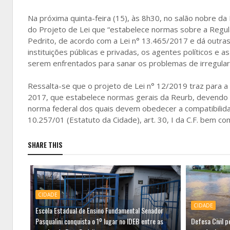
Na próxima quinta-feira (15), às 8h30, no salão nobre da
do Projeto de Lei que “estabelece normas sobre a Regul
Pedrito, de acordo com a Lei n° 13.465/2017 e dá outras
instituições públicas e privadas, os agentes políticos e
serem enfrentados para sanar os problemas de irregulari
Ressalta-se que o projeto de Lei n° 12/2019 traz para a r
2017, que estabelece normas gerais da Reurb, devendo 
norma federal dos quais devem obedecer a compatibilidad
10.257/01 (Estatuto da Cidade), art. 30, I da C.F. bem co
SHARE THIS
CIDADE
CIDADE
Escola Estadual de Ensino Fundamental Senador
Pasqualini conquista o 1º lugar no IDEB entre as
Defesa Civil 