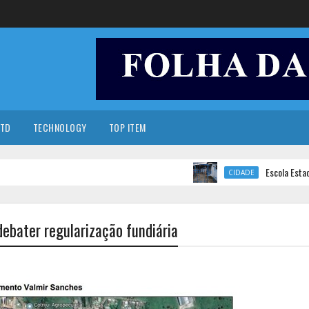
TD
TECHNOLOGY
TOP ITEM
Escola Estadual d
CIDADE
debater regularização fundiária