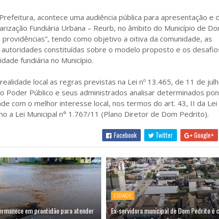
 Prefeitura, acontece uma audiência pública para apresentação e 
arização Fundiária Urbana – Reurb, no âmbito do Município de D
 providências”, tendo como objetivo a oitiva da comunidade, as
 as autoridades constituídas sobre o modelo proposto e os desafio
dade fundiária no Município.
ealidade local as regras previstas na Lei nº 13.465, de 11 de jul
o Poder Público e seus administrados analisar determinados po
e com o melhor interesse local, nos termos do art. 43, II da Lei
mo a Lei Municipal n° 1.767/11 (Plano Diretor de Dom Pedrito).
Facebook
Twitter
Google+
CIDADE
permanece em prontidão para atender
Ex-servidora municipal de Dom Pedrito é 