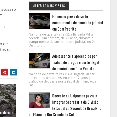
MATÉRIAS MAIS VISTAS
discussão
om
Homem é preso durante
cumprimento de mandado judicial
s a
em Dom Pedrito
Na noite de quarta-feira (5), a Brigada Militar
prendeu um homem, de 71 anos, durante o
cumprimento de um mandado judicial, no 2º
ho de
Distrito d...
ntos da
Adolescente é apreendido por
tráfico de drogas e porte ilegal
de munição em Dom Pedrito
Na noite de sexta-feira (31), a Brigada Militar
apreendeu um adolescente, de 17 anos, por
tráfico de drogas e porte ilegal de munição, em
Do...
Docente da Unipampa passa a
integrar Secretaria da Divisão
Estadual da Sociedade Brasileira
condenada
de Física no Rio Grande do Sul