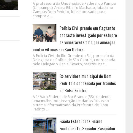
A professora da Universidade Federal do Pampa
(Unipampa), Aniara Ribeiro Machado, lotada no
Campus Dom Pedrito, foi empossada para
compor a ...
Polícia Civil prende em flagrante
padrasto investigado por estupro
de vulnerável e filho por ameaças
contra vítimas em São Gabriel
A Polícia Civil do Rio Grande do Sul, por meio da
Delegacia de Polícia de São Gabriel, coordenada
pelo Delegado Daniel Severo, realizou na t...
Ex-servidora municipal de Dom
Pedrito é condenada por fraudes
no Bolsa Família
A 1ª Vara Federal de Rio Grande (RS) condenou
uma mulher por inserção de dados falsos no
sistema informatizado da Prefeitura de Dom
Pedrito ...
Escola Estadual de Ensino
Fundamental Senador Pasqualini