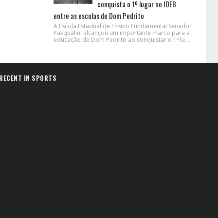
conquista o 1º lugar no IDEB
entre as escolas de Dom Pedrito
A Escola Estadual de Ensino Fundamental Senador
Pasqualini alcançou um importante marco para a
educação de Dom Pedrito ao conquistar o 1º lu...
RECENT IN SPORTS