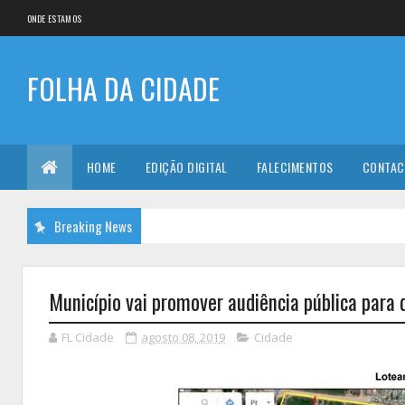
ONDE ESTAMOS
FOLHA DA CIDADE
HOME
EDIÇÃO DIGITAL
FALECIMENTOS
CONTAC
Breaking News
Município vai promover audiência pública para 
FL Cidade
agosto 08, 2019
Cidade