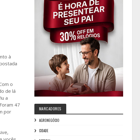
nto à
 postada
 Com o
do de lá
iu a
. Foram 47
MARCADORES
m por
AGRONEGÓCIO
CIDADE
ive,
e vocês,