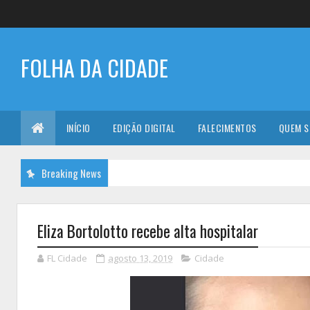
FOLHA DA CIDADE
INÍCIO
EDIÇÃO DIGITAL
FALECIMENTOS
QUEM 
Breaking News
Eliza Bortolotto recebe alta hospitalar
FL Cidade
agosto 13, 2019
Cidade