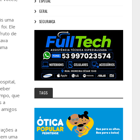
ESPECIAL
GERAL
ais uma
SEGURANÇA
oi. Ele
fruto de
tava
 uma
ospital,
ceber
TAGS
empo, que
s a
s amigos
rações a
 tem uma