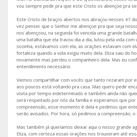
vou sempre pedir pra que este Cristo os abençoe pra se
Este Cristo de braços abertos nos abraçou nesses 47 dia
vez pensei: que o Senhor me abençoe pra que seja nosso
nos abençoou, na segunda foi vencida uma grande batalha,
uma batalha que ela travou dia a dia, lutou pela vida co
sozinha, estávamos com ela, as orações estavam com ela,
fortaleza quando a vida exigiu muito dela. Eliza saiu do hos
novamente mas perdeu o companheiro dela. Mas eu confio,
entendimento necessário.
Viemos compartilhar com vocês que tanto rezaram por ela
aos poucos está voltando pra casa. Mas quero pedir en
visita por tempo indeterminado e também ainda não quer,
será respeitado por nós da família e esperamos que por
compreensão, esse momento é dela e pedimos que entend
serão avisados. Por hora, só pedimos a compreensão, o r
Mas também já queríamos deixar aqui o nosso grande ag
Eliza, com certeza essas orações nos trouxeram até ess