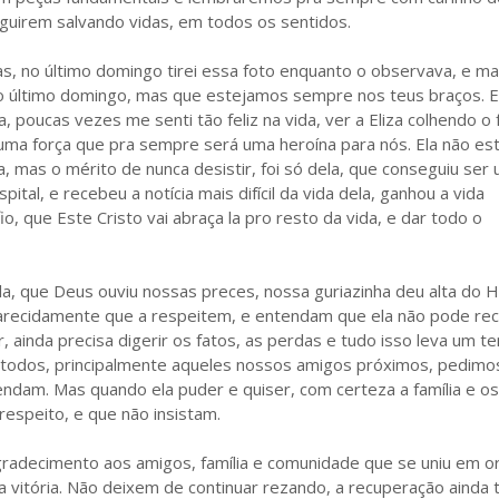
guirem salvando vidas, em todos os sentidos.
s, no último domingo tirei essa foto enquanto o observava, e m
 último domingo, mas que estejamos sempre nos teus braços. E f
 poucas vezes me senti tão feliz na vida, ver a Eliza colhendo o 
m uma força que pra sempre será uma heroína para nós. Ela não es
 mas o mérito de nunca desistir, foi só dela, que conseguiu ser
pital, e recebeu a notícia mais difícil da vida dela, ganhou a vida
 que Este Cristo vai abraça la pro resto da vida, e dar todo o
, que Deus ouviu nossas preces, nossa guriazinha deu alta do H
carecidamente que a respeitem, e entendam que ela não pode re
 ainda precisa digerir os fatos, as perdas e tudo isso leva um t
 todos, principalmente aqueles nossos amigos próximos, pedimo
am. Mas quando ela puder e quiser, com certeza a família e o
espeito, e que não insistam.
radecimento aos amigos, família e comunidade que se uniu em o
a vitória. Não deixem de continuar rezando, a recuperação ainda