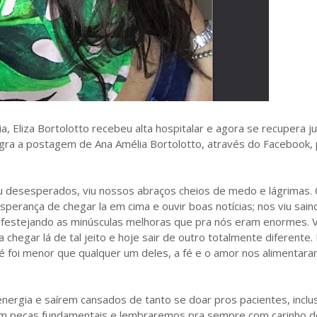
 Eliza Bortolotto recebeu alta hospitalar e agora se recupera ju
egra a postagem de Ana Amélia Bortolotto, através do Facebook,
iu desesperados, viu nossos abraços cheios de medo e lágrimas.
sperança de chegar la em cima e ouvir boas notícias; nos viu sain
 festejando as minúsculas melhoras que pra nós eram enormes. V
lia chegar lá de tal jeito e hoje sair de outro totalmente diferente
 foi menor que qualquer um deles, a fé e o amor nos alimentara
nergia e saírem cansados de tanto se doar pros pacientes, inclus
eças fundamentais e lembraremos pra sempre com carinho d