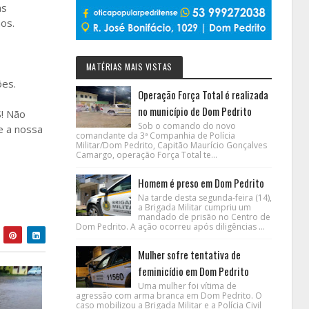
as
os.
MATÉRIAS MAIS VISTAS
ões.
Operação Força Total é realizada
no município de Dom Pedrito
S! Não
Sob o comando do novo
e a nossa
comandante da 3ª Companhia de Polícia
Militar/Dom Pedrito, Capitão Maurício Gonçalves
Camargo, operação Força Total te...
Homem é preso em Dom Pedrito
Na tarde desta segunda-feira (14),
a Brigada Militar cumpriu um
mandado de prisão no Centro de
Dom Pedrito. A ação ocorreu após diligências ...
Mulher sofre tentativa de
feminicídio em Dom Pedrito
Uma mulher foi vítima de
agressão com arma branca em Dom Pedrito. O
caso mobilizou a Brigada Militar e a Polícia Civil