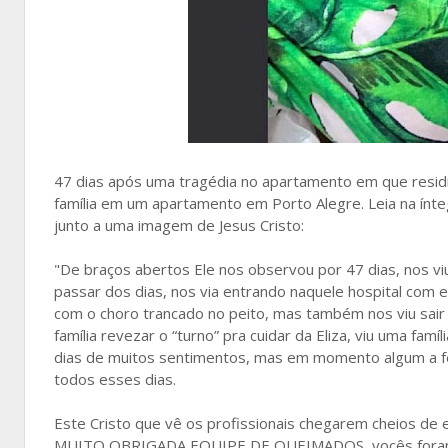
47 dias após uma tragédia no apartamento em que residia,
família em um apartamento em Porto Alegre. Leia na ínt
junto a uma imagem de Jesus Cristo:
"De braços abertos Ele nos observou por 47 dias, nos v
passar dos dias, nos via entrando naquele hospital com e
com o choro trancado no peito, mas também nos viu sair
família revezar o “turno” pra cuidar da Eliza, viu uma famí
dias de muitos sentimentos, mas em momento algum a fé
todos esses dias.
Este Cristo que vê os profissionais chegarem cheios de e
MUITO OBRIGADA EQUIPE DE QUEIMADOS, vocês foram p