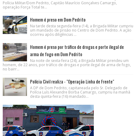
Polícia Militar/Dom Pedrito, Capitão Maurício Gonçalves Camargo,
operação Força Total te...
Homem é preso em Dom Pedrito
Na tarde desta segunda-feira (14), a Brigada Militar cumpriu
um mandado de prisão no Centro de Dom Pedrito. A ação
ocorreu após diligências ...
Homem é preso por tráfico de drogas e porte ilegal de
arma de fogo em Dom Pedrito
Na noite de sexta-feira (24), a Brigada Militar prendeu um
homem, de 22 anos, por tráfico de drogas e porte ilegal de arma de fogo,
no bairr...
Polícia Civil realiza - "Operação Linha de Frente"
A DP de Dom Pedrito, capitaneada pelo Sr. Delegado de
Polícia Luís Alexandre Borba Camargo, cumpriu na manhã
desta quinta-feira (16) mandado...