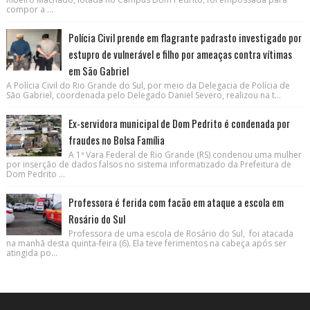
compor a ...
Polícia Civil prende em flagrante padrasto investigado por
estupro de vulnerável e filho por ameaças contra vítimas
em São Gabriel
A Polícia Civil do Rio Grande do Sul, por meio da Delegacia de Polícia de
São Gabriel, coordenada pelo Delegado Daniel Severo, realizou na t...
Ex-servidora municipal de Dom Pedrito é condenada por
fraudes no Bolsa Família
A 1ª Vara Federal de Rio Grande (RS) condenou uma mulher
por inserção de dados falsos no sistema informatizado da Prefeitura de
Dom Pedrito ...
Professora é ferida com facão em ataque a escola em
Rosário do Sul
Professora de uma escola de Rosário do Sul, foi atacada
na manhã desta quinta-feira (6). Ela teve ferimentos na cabeça após ser
atingida po...