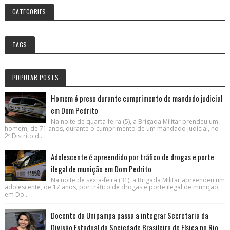
CATEGORIES
TAGS
POPULAR POSTS
Homem é preso durante cumprimento de mandado judicial
em Dom Pedrito
Na noite de quarta-feira (5), a Brigada Militar prendeu um
homem, de 71 anos, durante o cumprimento de um mandado judicial, no
2º Distrito d...
Adolescente é apreendido por tráfico de drogas e porte
ilegal de munição em Dom Pedrito
Na noite de sexta-feira (31), a Brigada Militar apreendeu um
adolescente, de 17 anos, por tráfico de drogas e porte ilegal de munição,
em Do...
Docente da Unipampa passa a integrar Secretaria da
Divisão Estadual da Sociedade Brasileira de Física no Rio