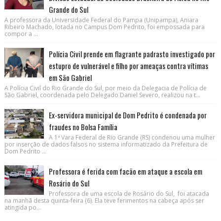
Grande do Sul
A professora da Universidade Federal do Pampa (Unipampa), Aniara
Ribeiro Machado, lotada no Campus Dom Pedrito, foi empossada para
compor a ...
Polícia Civil prende em flagrante padrasto investigado por
estupro de vulnerável e filho por ameaças contra vítimas
em São Gabriel
A Polícia Civil do Rio Grande do Sul, por meio da Delegacia de Polícia de
São Gabriel, coordenada pelo Delegado Daniel Severo, realizou na t...
Ex-servidora municipal de Dom Pedrito é condenada por
fraudes no Bolsa Família
A 1ª Vara Federal de Rio Grande (RS) condenou uma mulher
por inserção de dados falsos no sistema informatizado da Prefeitura de
Dom Pedrito ...
Professora é ferida com facão em ataque a escola em
Rosário do Sul
Professora de uma escola de Rosário do Sul, foi atacada
na manhã desta quinta-feira (6). Ela teve ferimentos na cabeça após ser
atingida po...