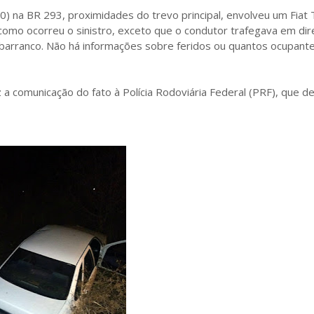
20) na BR 293, proximidades do trevo principal, envolveu um Fiat
como ocorreu o sinistro, exceto que o condutor trafegava em di
m barranco. Não há informações sobre feridos ou quantos ocupant
z a comunicação do fato à Polícia Rodoviária Federal (PRF), que d