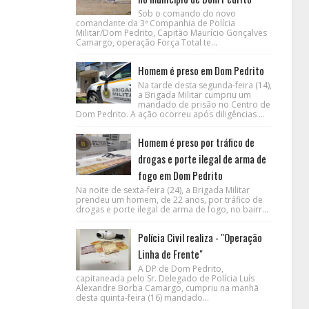
Sob o comando do novo
comandante da 3ª Companhia de Polícia
Militar/Dom Pedrito, Capitão Maurício Gonçalves
Camargo, operação Força Total te...
Homem é preso em Dom Pedrito
Na tarde desta segunda-feira (14),
a Brigada Militar cumpriu um
mandado de prisão no Centro de
Dom Pedrito. A ação ocorreu após diligências ...
Homem é preso por tráfico de
drogas e porte ilegal de arma de
fogo em Dom Pedrito
Na noite de sexta-feira (24), a Brigada Militar
prendeu um homem, de 22 anos, por tráfico de
drogas e porte ilegal de arma de fogo, no bairr...
Polícia Civil realiza - "Operação
Linha de Frente"
A DP de Dom Pedrito,
capitaneada pelo Sr. Delegado de Polícia Luís
Alexandre Borba Camargo, cumpriu na manhã
desta quinta-feira (16) mandado...