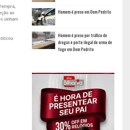
 Tempra,
Homem é preso em Dom Pedrito
reção ao
es vinham
Homem é preso por tráfico de
eslocou
drogas e porte ilegal de arma de
fogo em Dom Pedrito