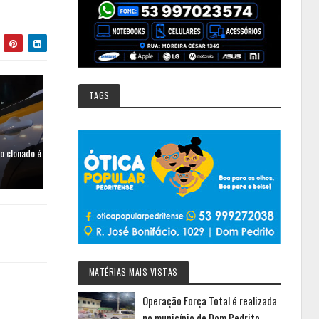
TAGS
lo clonado é
MATÉRIAS MAIS VISTAS
Operação Força Total é realizada
no município de Dom Pedrito