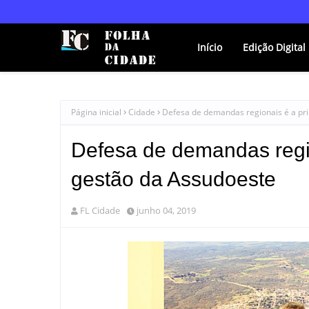
Início
Edição Digital
Página inicial
Cidade
Defesa de demandas regionais é a pr
Defesa de demandas regi
gestão da Assudoeste
FL Cidade
junho 04, 2019