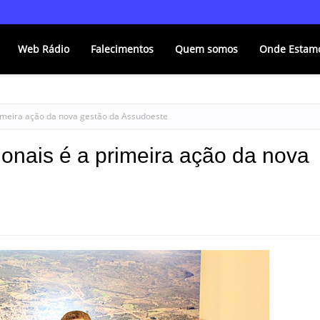
Web Rádio
Falecimentos
Quem somos
Onde Estam
imeira ação da nova gestão da Assudoeste
onais é a primeira ação da nova