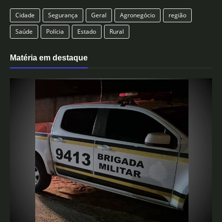
Cidade
Segurança
Geral
Agronegócio
região
Saúde
Polícia
Estado
Rural
Matéria em destaque