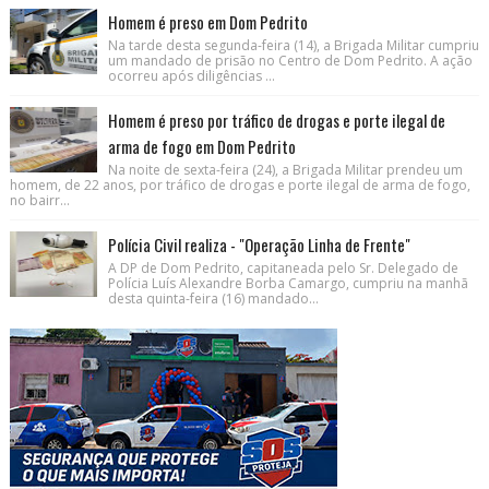
Homem é preso em Dom Pedrito
Na tarde desta segunda-feira (14), a Brigada Militar cumpriu
um mandado de prisão no Centro de Dom Pedrito. A ação
ocorreu após diligências ...
Homem é preso por tráfico de drogas e porte ilegal de
arma de fogo em Dom Pedrito
Na noite de sexta-feira (24), a Brigada Militar prendeu um
homem, de 22 anos, por tráfico de drogas e porte ilegal de arma de fogo,
no bairr...
Polícia Civil realiza - "Operação Linha de Frente"
A DP de Dom Pedrito, capitaneada pelo Sr. Delegado de
Polícia Luís Alexandre Borba Camargo, cumpriu na manhã
desta quinta-feira (16) mandado...