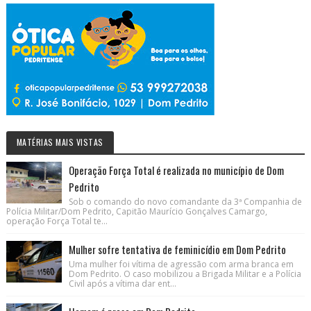
MATÉRIAS MAIS VISTAS
Operação Força Total é realizada no município de Dom
Pedrito
Sob o comando do novo comandante da 3ª Companhia de
Polícia Militar/Dom Pedrito, Capitão Maurício Gonçalves Camargo,
operação Força Total te...
Mulher sofre tentativa de feminicídio em Dom Pedrito
Uma mulher foi vítima de agressão com arma branca em
Dom Pedrito. O caso mobilizou a Brigada Militar e a Polícia
Civil após a vítima dar ent...