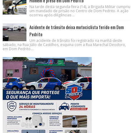
Homem é preso em Dom Pedrito
Na tarde desta segunda-feira (14), a Brigada Militar cumpriu
um mandado de prisão no Centro de Dom Pedrito. A ação
ocorreu após diligências ...
Acidente de trânsito deixa motociclista ferido em Dom
Pedrito
Um acidente de trânsito foi registrado na manhã deste
sábado, na Rua Júlio de Castilhos, esquina com a Rua Marechal Deodoro,
em Dom Pedrito....