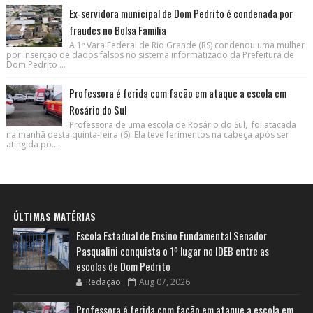
Ex-servidora municipal de Dom Pedrito é condenada por
fraudes no Bolsa Família
A 1ª Vara Federal de Rio Grande (RS) condenou uma mulher
por inserção de dados falsos no sistema informatizado da Prefeitura de
Dom Pedrito ...
Professora é ferida com facão em ataque a escola em
Rosário do Sul
Professora de uma escola de Rosário do Sul, foi atacada
na manhã desta quinta-feira (6). Ela teve ferimentos na cabeça após ser
atingida po...
ÚLTIMAS MATÉRIAS
Escola Estadual de Ensino Fundamental Senador
Pasqualini conquista o 1º lugar no IDEB entre as
escolas de Dom Pedrito
Redação
Aug 07, 2026
Professora é ferida com facão em ataque a escola em