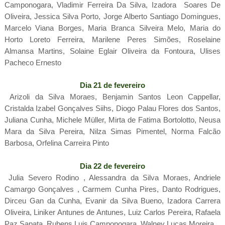
Camponogara, Vladimir Ferreira Da Silva, Izadora Soares De
Oliveira, Jessica Silva Porto, Jorge Alberto Santiago Domingues,
Marcelo Viana Borges, Maria Branca Silveira Melo, Maria do
Horto Loreto Ferreira, Marilene Peres Simões, Roselaine
Almansa Martins, Solaine Eglair Oliveira da Fontoura, Ulises
Pacheco Ernesto
Dia 21 de fevereiro
Arizoli da Silva Moraes, Benjamin Santos Leon Cappellar,
Cristalda Izabel Gonçalves Siihs, Diogo Palau Flores dos Santos,
Juliana Cunha, Michele Müller, Mirta de Fatima Bortolotto, Neusa
Mara da Silva Pereira, Nilza Simas Pimentel, Norma Falcão
Barbosa, Orfelina Carreira Pinto
Dia 22 de fevereiro
Julia Severo Rodino , Alessandra da Silva Moraes, Andriele
Camargo Gonçalves , Carmem Cunha Pires, Danto Rodrigues,
Dirceu Gan da Cunha, Evanir da Silva Bueno, Izadora Carrera
Oliveira, Liniker Antunes de Antunes, Luiz Carlos Pereira, Rafaela
Paz Sapata, Rubens Luis Camponogara, Walney Lucas Moreira