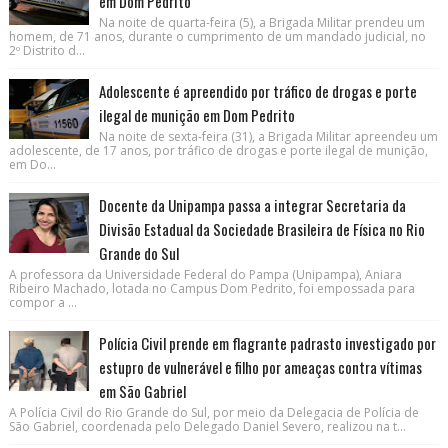
em Dom Pedrito
Na noite de quarta-feira (5), a Brigada Militar prendeu um
homem, de 71 anos, durante o cumprimento de um mandado judicial, no
2º Distrito d...
Adolescente é apreendido por tráfico de drogas e porte
ilegal de munição em Dom Pedrito
Na noite de sexta-feira (31), a Brigada Militar apreendeu um
adolescente, de 17 anos, por tráfico de drogas e porte ilegal de munição,
em Do...
Docente da Unipampa passa a integrar Secretaria da
Divisão Estadual da Sociedade Brasileira de Física no Rio
Grande do Sul
A professora da Universidade Federal do Pampa (Unipampa), Aniara
Ribeiro Machado, lotada no Campus Dom Pedrito, foi empossada para
compor a ...
Polícia Civil prende em flagrante padrasto investigado por
estupro de vulnerável e filho por ameaças contra vítimas
em São Gabriel
A Polícia Civil do Rio Grande do Sul, por meio da Delegacia de Polícia de
São Gabriel, coordenada pelo Delegado Daniel Severo, realizou na t...