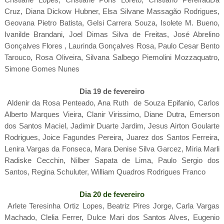
Cruz, Diana Dickow Hubner, Elsa Silvane Massagão Rodrigues,
Geovana Pietro Batista, Gelsi Carrera Souza, Isolete M. Bueno,
Ivanilde Brandani, Joel Dimas Silva de Freitas, José Abrelino
Gonçalves Flores , Laurinda Gonçalves Rosa, Paulo Cesar Bento
Tarouco, Rosa Oliveira, Silvana Salbego Piemolini Mozzaquatro,
Simone Gomes Nunes
Dia 19 de fevereiro
Aldenir da Rosa Penteado, Ana Ruth de Souza Epifanio, Carlos
Alberto Marques Vieira, Clanir Virissimo, Diane Dutra, Emerson
dos Santos Maciel, Jadimir Duarte Jardim, Jesus Airton Goularte
Rodrigues, Joice Fagundes Pereira, Juarez dos Santos Ferreira,
Lenira Vargas da Fonseca, Mara Denise Silva Garcez, Miria Marli
Radiske Cecchin, Nilber Sapata de Lima, Paulo Sergio dos
Santos, Regina Schuluter, William Quadros Rodrigues Franco
Dia 20 de fevereiro
Arlete Teresinha Ortiz Lopes, Beatriz Pires Jorge, Carla Vargas
Machado, Clelia Ferrer, Dulce Mari dos Santos Alves, Eugenio