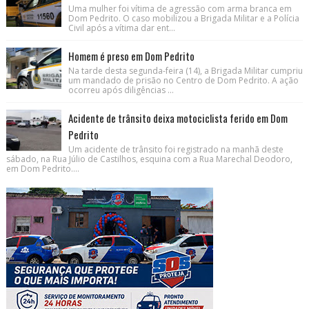
Uma mulher foi vítima de agressão com arma branca em
Dom Pedrito. O caso mobilizou a Brigada Militar e a Polícia
Civil após a vítima dar ent...
Homem é preso em Dom Pedrito
Na tarde desta segunda-feira (14), a Brigada Militar cumpriu
um mandado de prisão no Centro de Dom Pedrito. A ação
ocorreu após diligências ...
Acidente de trânsito deixa motociclista ferido em Dom
Pedrito
Um acidente de trânsito foi registrado na manhã deste
sábado, na Rua Júlio de Castilhos, esquina com a Rua Marechal Deodoro,
em Dom Pedrito....