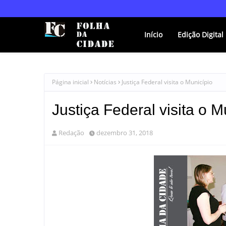
Início
Edição Digital
Página inicial
Notícias
Justiça Federal visita o Município
Justiça Federal visita o M
Redação
dezembro 31, 2018