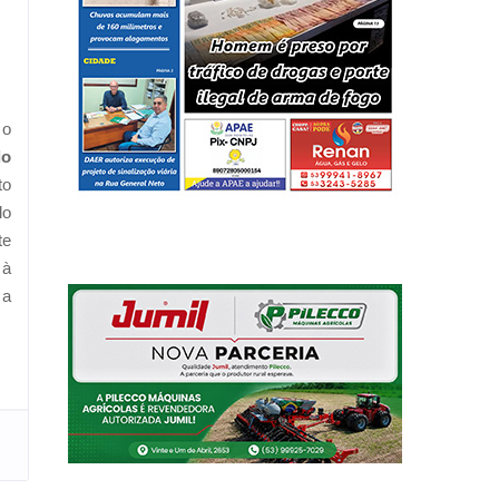
 o
lo
to
lo
te
 à
 a