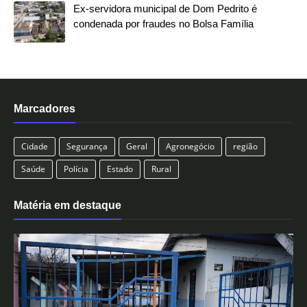
Ex-servidora municipal de Dom Pedrito é
condenada por fraudes no Bolsa Família
Marcadores
Cidade
Segurança
Geral
Agronegócio
região
Saúde
Polícia
Estado
Rural
Matéria em destaque