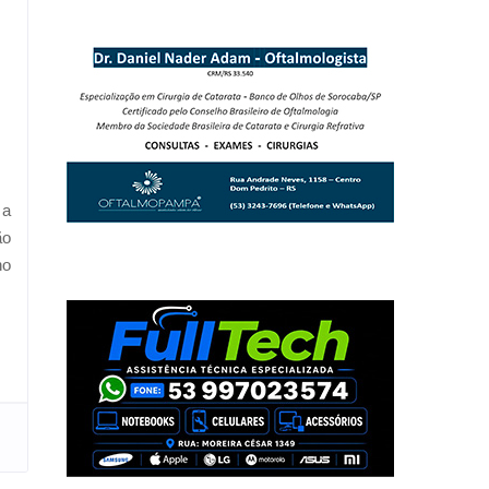
 a
ão
no