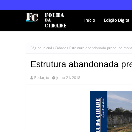
Início
Edição Digital
Página inicial
Cidade
Estrutura abandonada preocupa mor
Estrutura abandonada pr
Redação
julho 21, 2018