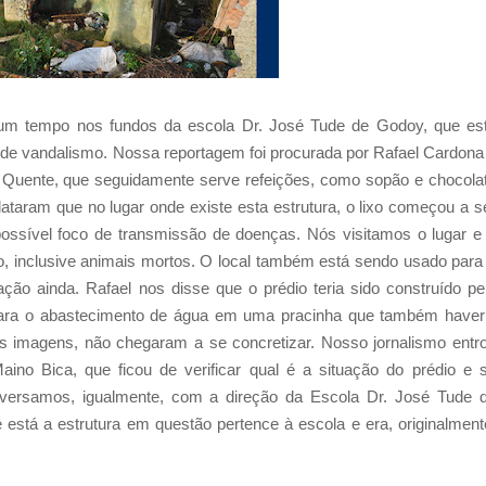
um tempo nos fundos da escola Dr. José Tude de Godoy, que es
 de vandalismo. Nossa reportagem foi procurada por Rafael Cardona
a Quente, que seguidamente serve refeições, como sopão e chocola
ataram que no lugar onde existe esta estrutura, o lixo começou a s
possível foco de transmissão de doenças. Nós visitamos o lugar e
, inclusive animais mortos. O local também está sendo usado para
ão ainda. Rafael nos disse que o prédio teria sido construído pe
para o abastecimento de água em uma pracinha que também haver
 imagens, não chegaram a se concretizar. Nosso jornalismo entr
no Bica, que ficou de verificar qual é a situação do prédio e 
nversamos, igualmente, com a direção da Escola Dr. José Tude 
 está a estrutura em questão pertence à escola e era, originalment