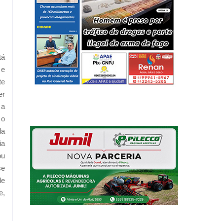
tá
 e
te
er
 a
 o
la
ia
ou
se
de
e,