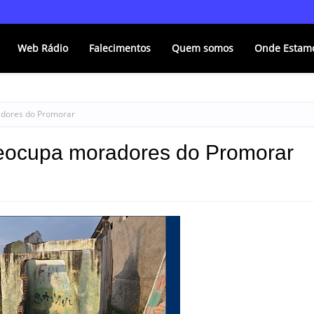
Web Rádio
Falecimentos
Quem somos
Onde Estam
adores do Promorar
eocupa moradores do Promorar