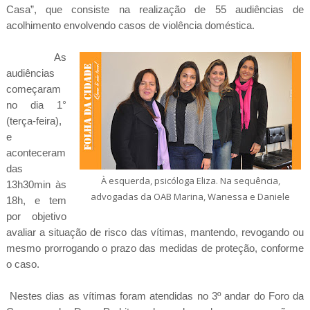
Casa”, que consiste na realização de 55 audiências de
acolhimento envolvendo casos de violência doméstica.
As
audiências
começaram
no dia 1°
(terça-feira),
e
aconteceram
das
À esquerda, psicóloga Eliza. Na sequência,
13h30min às
advogadas da OAB Marina, Wanessa e Daniele
18h, e tem
por objetivo
avaliar a situação de risco das vítimas, mantendo, revogando ou
mesmo prorrogando o prazo das medidas de proteção, conforme
o caso.
Nestes dias as vítimas foram atendidas no 3º andar do Foro da