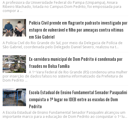
A professora da Universidade Federal do Pampa (Unipampa), Aniara
Ribeiro Machado, lotada no Campus Dom Pedrito, foi empossada para
compor a ...
Polícia Civil prende em flagrante padrasto investigado por
estupro de vulnerável e filho por ameaças contra vítimas
em São Gabriel
A Polícia Civil do Rio Grande do Sul, por meio da Delegacia de Polícia de
São Gabriel, coordenada pelo Delegado Daniel Severo, realizou na t...
Ex-servidora municipal de Dom Pedrito é condenada por
fraudes no Bolsa Família
A 1ª Vara Federal de Rio Grande (RS) condenou uma mulher
por inserção de dados falsos no sistema informatizado da Prefeitura de
Dom Pedrito ...
Escola Estadual de Ensino Fundamental Senador Pasqualini
conquista o 1º lugar no IDEB entre as escolas de Dom
Pedrito
A Escola Estadual de Ensino Fundamental Senador Pasqualini alcançou um
importante marco para a educação de Dom Pedrito ao conquistar o 1º lu...