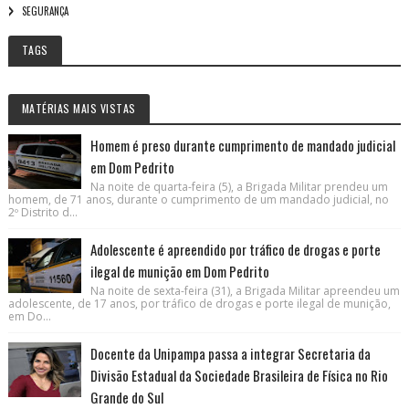
SEGURANÇA
TAGS
MATÉRIAS MAIS VISTAS
Homem é preso durante cumprimento de mandado judicial
em Dom Pedrito
Na noite de quarta-feira (5), a Brigada Militar prendeu um
homem, de 71 anos, durante o cumprimento de um mandado judicial, no
2º Distrito d...
Adolescente é apreendido por tráfico de drogas e porte
ilegal de munição em Dom Pedrito
Na noite de sexta-feira (31), a Brigada Militar apreendeu um
adolescente, de 17 anos, por tráfico de drogas e porte ilegal de munição,
em Do...
Docente da Unipampa passa a integrar Secretaria da
Divisão Estadual da Sociedade Brasileira de Física no Rio
Grande do Sul