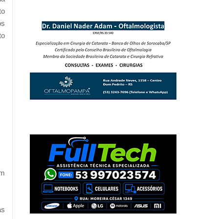
to
os
to
om
as