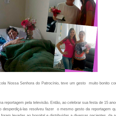
scola Nossa Senhora do Patrocínio, teve um gesto muito bonito c
ma reportagem pela televisão. Então, ao celebrar sua festa de 15 ano
 não desperdiçá-las resolveu fazer o mesmo gesto da reportagem q
foram levadas ao hospital e distribuídas a diversas pacientes, da a