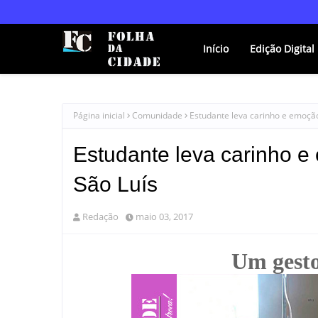
Início
Edição Digital
Página inicial
Comunidade
Estudante leva carinho e emoção
Estudante leva carinho e
São Luís
Redação
maio 03, 2017
Um gesto