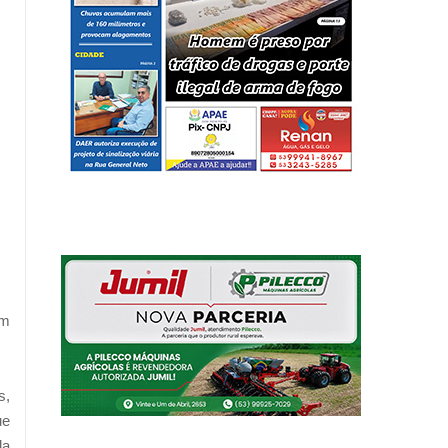
om
s,
ue
la