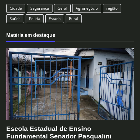
Cidade
Segurança
Geral
Agronegócio
região
Saúde
Polícia
Estado
Rural
Matéria em destaque
Escola Estadual de Ensino
Fundamental Senador Pasqualini