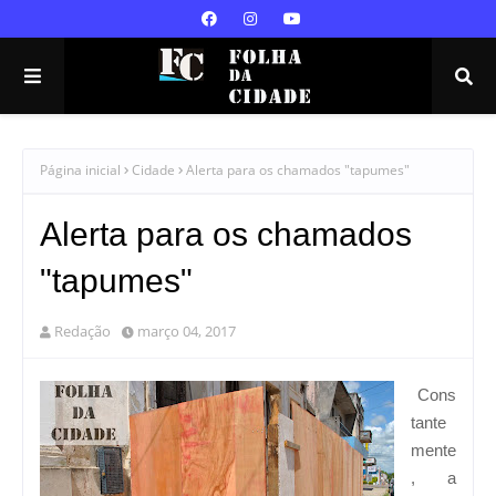
Página inicial
Cidade
Alerta para os chamados "tapumes"
Alerta para os chamados
"tapumes"
Redação
março 04, 2017
Cons
tante
mente
, a