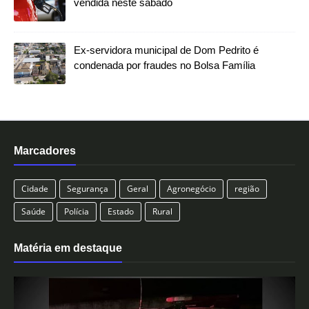
vendida neste sábado
Ex-servidora municipal de Dom Pedrito é
condenada por fraudes no Bolsa Família
Marcadores
Cidade
Segurança
Geral
Agronegócio
região
Saúde
Polícia
Estado
Rural
Matéria em destaque