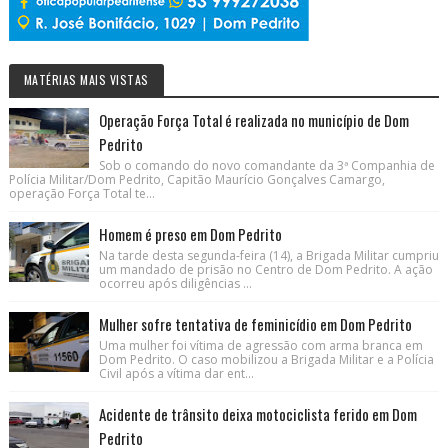
MATÉRIAS MAIS VISTAS
Operação Força Total é realizada no município de Dom
Pedrito
Sob o comando do novo comandante da 3ª Companhia de
Polícia Militar/Dom Pedrito, Capitão Maurício Gonçalves Camargo,
operação Força Total te...
Homem é preso em Dom Pedrito
Na tarde desta segunda-feira (14), a Brigada Militar cumpriu
um mandado de prisão no Centro de Dom Pedrito. A ação
ocorreu após diligências ...
Mulher sofre tentativa de feminicídio em Dom Pedrito
Uma mulher foi vítima de agressão com arma branca em
Dom Pedrito. O caso mobilizou a Brigada Militar e a Polícia
Civil após a vítima dar ent...
Acidente de trânsito deixa motociclista ferido em Dom
Pedrito