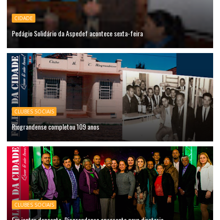
CIDADE
Pedágio Solidário da Aspedef acontece sexta-feira
CLUBES SOCIAIS
Riograndense completou 109 anos
CLUBES SOCIAIS
Em jantar dançante, Riograndense apresenta nova diretoria