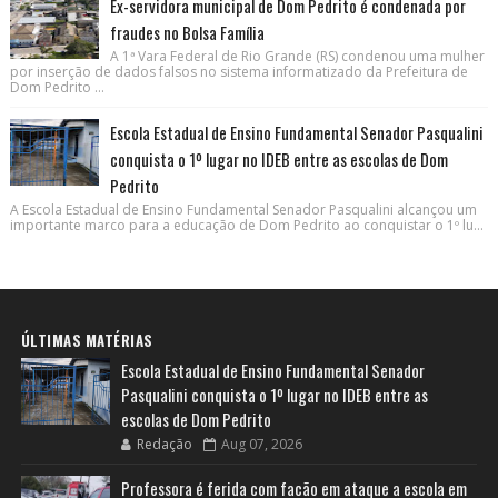
Ex-servidora municipal de Dom Pedrito é condenada por
fraudes no Bolsa Família
A 1ª Vara Federal de Rio Grande (RS) condenou uma mulher
por inserção de dados falsos no sistema informatizado da Prefeitura de
Dom Pedrito ...
Escola Estadual de Ensino Fundamental Senador Pasqualini
conquista o 1º lugar no IDEB entre as escolas de Dom
Pedrito
A Escola Estadual de Ensino Fundamental Senador Pasqualini alcançou um
importante marco para a educação de Dom Pedrito ao conquistar o 1º lu...
ÚLTIMAS MATÉRIAS
Escola Estadual de Ensino Fundamental Senador
Pasqualini conquista o 1º lugar no IDEB entre as
escolas de Dom Pedrito
Redação
Aug 07, 2026
Professora é ferida com facão em ataque a escola em