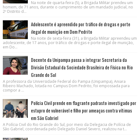
Na noite de quarta-feira (5), a Brigada Militar prendeu um
homem, de 71 anos, durante o cumprimento de um mandado judicial, no
2º Distrito d...
Adolescente é apreendido por tráfico de drogas e porte
ilegal de munição em Dom Pedrito
Na noite de sexta-feira (31), a Brigada Militar apreendeu um
adolescente, de 17 anos, por tráfico de drogas e porte ilegal de munição,
em Do...
Docente da Unipampa passa a integrar Secretaria da
Divisão Estadual da Sociedade Brasileira de Física no Rio
Grande do Sul
A professora da Universidade Federal do Pampa (Unipampa), Aniara
Ribeiro Machado, lotada no Campus Dom Pedrito, foi empossada para
compor a ...
Polícia Civil prende em flagrante padrasto investigado por
estupro de vulnerável e filho por ameaças contra vítimas
em São Gabriel
A Polícia Civil do Rio Grande do Sul, por meio da Delegacia de Polícia de
São Gabriel, coordenada pelo Delegado Daniel Severo, realizou na t...