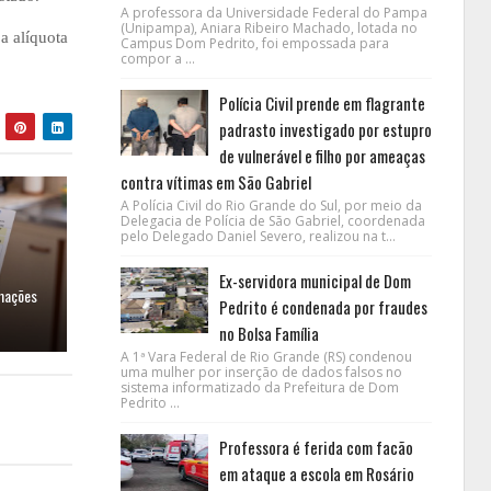
A professora da Universidade Federal do Pampa
(Unipampa), Aniara Ribeiro Machado, lotada no
a alíquota
Campus Dom Pedrito, foi empossada para
compor a ...
Polícia Civil prende em flagrante
padrasto investigado por estupro
de vulnerável e filho por ameaças
contra vítimas em São Gabriel
A Polícia Civil do Rio Grande do Sul, por meio da
Delegacia de Polícia de São Gabriel, coordenada
pelo Delegado Daniel Severo, realizou na t...
Ex-servidora municipal de Dom
rmações
Pedrito é condenada por fraudes
no Bolsa Família
A 1ª Vara Federal de Rio Grande (RS) condenou
uma mulher por inserção de dados falsos no
sistema informatizado da Prefeitura de Dom
Pedrito ...
Professora é ferida com facão
em ataque a escola em Rosário