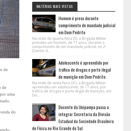
MATÉRIAS MAIS VISTAS
Homem é preso durante
cumprimento de mandado judicial
em Dom Pedrito
Na noite de quarta-feira (5), a Brigada Militar
prendeu um homem, de 71 anos, durante o
cumprimento de um mandado judicial, no 2º
Distrito d...
Adolescente é apreendido por
tráfico de drogas e porte ilegal
e de
de munição em Dom Pedrito
Na noite de sexta-feira (31), a Brigada Militar
apreendeu um adolescente, de 17 anos, por
o de
tráfico de drogas e porte ilegal de munição, em
e por uma
Do...
enado.
Docente da Unipampa passa a
 venda do
integrar Secretaria da Divisão
Estadual da Sociedade Brasileira
de Física no Rio Grande do Sul
stado.