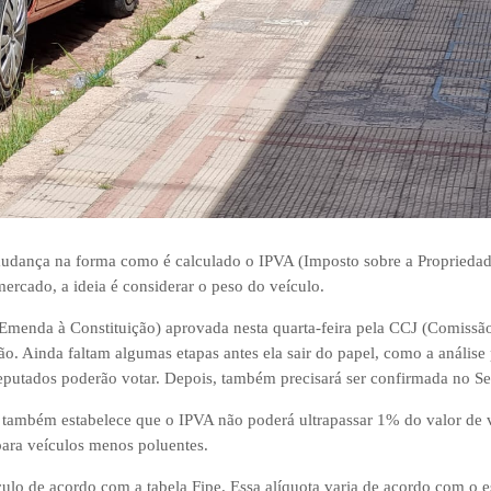
dança na forma como é calculado o IPVA (Imposto sobre a Propriedad
rcado, a ideia é considerar o peso do veículo.
Emenda à Constituição) aprovada nesta quarta-feira pela CCJ (Comissã
ção. Ainda faltam algumas etapas antes ela sair do papel, como a anális
deputados poderão votar. Depois, também precisará ser confirmada no S
e também estabelece que o IPVA não poderá ultrapassar 1% do valor de
para veículos menos poluentes.
lo de acordo com a tabela Fipe. Essa alíquota varia de acordo com o e