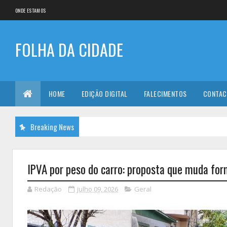
ONDE ESTAMOS
FOLHA DA CIDADE
HOME
EDIÇÃO DIGITAL
FALECIMENTOS
CONTAC
Breaking News
IPVA por peso do carro: proposta que muda fo
Redação
julho 09, 2026
Geral