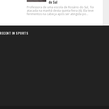
do Sul
Professora de uma escola de Rosário do Sul, foi
atacada na manhã desta quinta-feira (6). Ela teve
ferimentos na cabeça após ser atingida po...
RECENT IN SPORTS