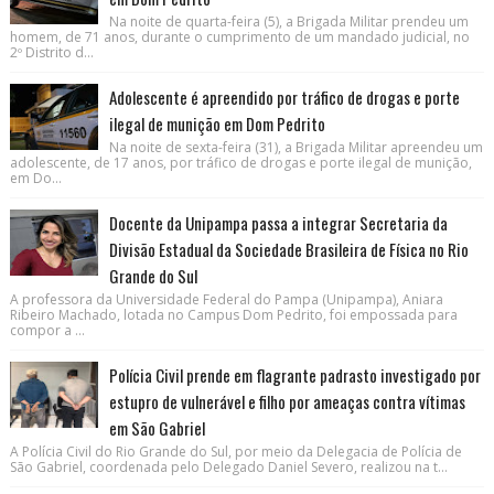
Na noite de quarta-feira (5), a Brigada Militar prendeu um
homem, de 71 anos, durante o cumprimento de um mandado judicial, no
2º Distrito d...
Adolescente é apreendido por tráfico de drogas e porte
ilegal de munição em Dom Pedrito
Na noite de sexta-feira (31), a Brigada Militar apreendeu um
adolescente, de 17 anos, por tráfico de drogas e porte ilegal de munição,
em Do...
Docente da Unipampa passa a integrar Secretaria da
Divisão Estadual da Sociedade Brasileira de Física no Rio
Grande do Sul
A professora da Universidade Federal do Pampa (Unipampa), Aniara
Ribeiro Machado, lotada no Campus Dom Pedrito, foi empossada para
compor a ...
Polícia Civil prende em flagrante padrasto investigado por
estupro de vulnerável e filho por ameaças contra vítimas
em São Gabriel
A Polícia Civil do Rio Grande do Sul, por meio da Delegacia de Polícia de
São Gabriel, coordenada pelo Delegado Daniel Severo, realizou na t...