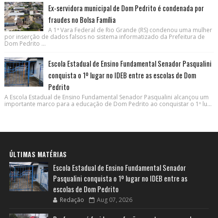
Ex-servidora municipal de Dom Pedrito é condenada por
fraudes no Bolsa Família
A 1ª Vara Federal de Rio Grande (RS) condenou uma mulher
por inserção de dados falsos no sistema informatizado da Prefeitura de
Dom Pedrito ...
Escola Estadual de Ensino Fundamental Senador Pasqualini
conquista o 1º lugar no IDEB entre as escolas de Dom
Pedrito
A Escola Estadual de Ensino Fundamental Senador Pasqualini alcançou um
importante marco para a educação de Dom Pedrito ao conquistar o 1º lu...
ÚLTIMAS MATÉRIAS
Escola Estadual de Ensino Fundamental Senador
Pasqualini conquista o 1º lugar no IDEB entre as
escolas de Dom Pedrito
Redação
Aug 07, 2026