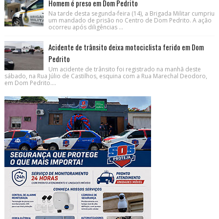
Homem é preso em Dom Pedrito
Na tarde desta segunda-feira (14), a Brigada Militar cumpriu
um mandado de prisão no Centro de Dom Pedrito. A ação
ocorreu após diligências ...
Acidente de trânsito deixa motociclista ferido em Dom
Pedrito
Um acidente de trânsito foi registrado na manhã deste
sábado, na Rua Júlio de Castilhos, esquina com a Rua Marechal Deodoro,
em Dom Pedrito....