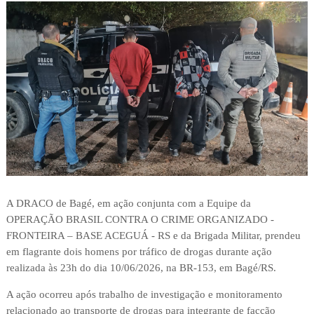
A DRACO de Bagé, em ação conjunta com a Equipe da
OPERAÇÃO BRASIL CONTRA O CRIME ORGANIZADO -
FRONTEIRA – BASE ACEGUÁ - RS e da Brigada Militar, prendeu
em flagrante dois homens por tráfico de drogas durante ação
realizada às 23h do dia 10/06/2026, na BR-153, em Bagé/RS.
A ação ocorreu após trabalho de investigação e monitoramento
relacionado ao transporte de drogas para integrante de facção