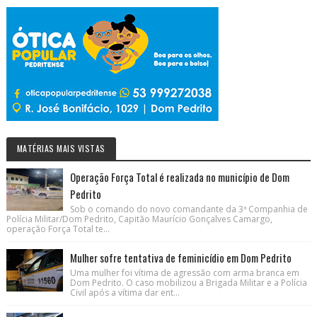
MATÉRIAS MAIS VISTAS
Operação Força Total é realizada no município de Dom
Pedrito
Sob o comando do novo comandante da 3ª Companhia de
Polícia Militar/Dom Pedrito, Capitão Maurício Gonçalves Camargo,
operação Força Total te...
Mulher sofre tentativa de feminicídio em Dom Pedrito
Uma mulher foi vítima de agressão com arma branca em
Dom Pedrito. O caso mobilizou a Brigada Militar e a Polícia
Civil após a vítima dar ent...