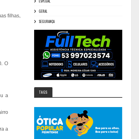
ESPECIAL
GERAL
as filhas,
SEGURANÇA
0. O
TAGS
ou a
irro
ra a