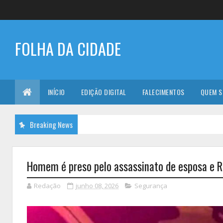
FOLHA DA CIDADE
INÍCIO
EDIÇÃO DIGITAL
FALECIMENTOS
QUEM 
Breaking News
Homem é preso pelo assassinato de esposa e R
Redação
junho 08, 2026
Segurança