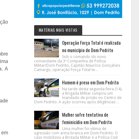
ação
MATÉRIAS MAIS VISTAS
Operação Força Total é realizada
no município de Dom Pedrito
obre
Sob o comando do novo
comandante da 3ª Companhia de Polícia
tima
Militar/Dom Pedrito, Capitão Maurício Gonçalves
a. A
Camargo, operação Força Total te...
Homem é preso em Dom Pedrito
Na tarde desta segunda-feira (14),
a Brigada Militar cumpriu um
mandado de prisão no Centro de
dade
Dom Pedrito. A ação ocorreu após diligências ...
Mulher sofre tentativa de
feminicídio em Dom Pedrito
Uma mulher foi vítima de
r em
agressão com arma branca em Dom Pedrito. O
caso mobilizou a Brigada Militar e a Polícia Civil