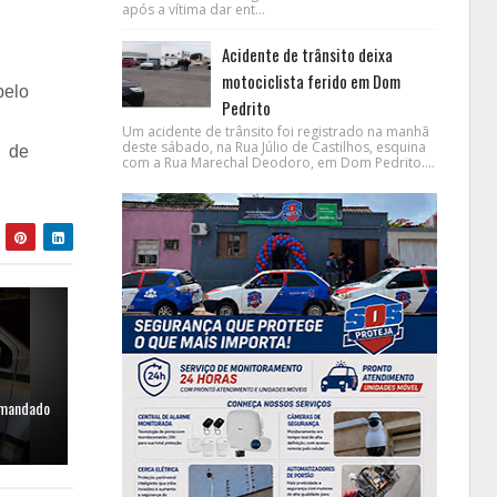
após a vítima dar ent...
Acidente de trânsito deixa
motociclista ferido em Dom
pelo
Pedrito
Um acidente de trânsito foi registrado na manhã
deste sábado, na Rua Júlio de Castilhos, esquina
s de
com a Rua Marechal Deodoro, em Dom Pedrito....
 mandado