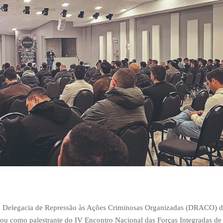
r da Delegacia de Repressão às Ações Criminosas Organizadas (DRACO) 
ipou como palestrante do IV Encontro Nacional das Forças Integradas de