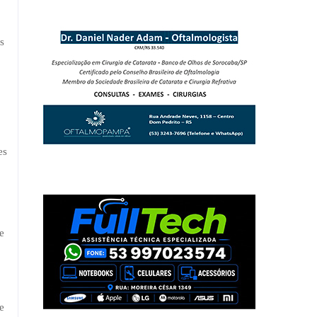
s
es
e
e