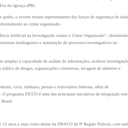
Foz do Iguaçu (PR).
de junho, o evento reuniu representantes das forças de segurança de toda
enfrentamento ao crime organizado.
igência Artificial na Investigação contra o Crime Organizado”, abordando
a, sistemas multiagentes e automação de processos investigativos no
 ampliar a capacidade de análise de informações, acelerar investigaçõ
o tráfico de drogas, organizações criminosas, lavagem de dinheiro e
rais, civis, militares, penais e rodoviários federais, além de
a. O programa FICCO é uma das principais iniciativas de integração entr
 Brasil.
 de 15 anos e atua como titular da DRACO da 9ª Região Policial, com sed