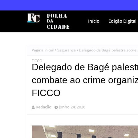
Início
Edição Digital
Página inicial
Segurança
Delegado de Bagé palestra sobre i
FICCO
Delegado de Bagé palestra 
combate ao crime organi
FICCO
Redação
junho 24, 2026