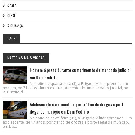
CIDADE
GERAL
SEGURANÇA
TAGS
MATÉRIAS MAIS VISTAS
Homem é preso durante cumprimento de mandado judicial
em Dom Pedrito
Na noite de quarta-feira (5), a Brigada Militar prendeu um
homem, de 71 anos, durante o cumprimento de um mandado judicial, no
2º Distrito d...
Adolescente é apreendido por tráfico de drogas e porte
ilegal de munição em Dom Pedrito
Na noite de sexta-feira (31), a Brigada Militar apreendeu um
adolescente, de 17 anos, por tráfico de drogas e porte ilegal de munição,
em Do...