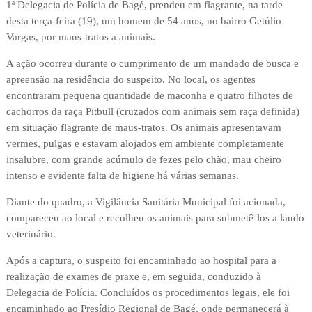
1ª Delegacia de Polícia de Bagé, prendeu em flagrante, na tarde
desta terça-feira (19), um homem de 54 anos, no bairro Getúlio
Vargas, por maus-tratos a animais.
A ação ocorreu durante o cumprimento de um mandado de busca e
apreensão na residência do suspeito. No local, os agentes
encontraram pequena quantidade de maconha e quatro filhotes de
cachorros da raça Pitbull (cruzados com animais sem raça definida)
em situação flagrante de maus-tratos. Os animais apresentavam
vermes, pulgas e estavam alojados em ambiente completamente
insalubre, com grande acúmulo de fezes pelo chão, mau cheiro
intenso e evidente falta de higiene há várias semanas.
Diante do quadro, a Vigilância Sanitária Municipal foi acionada,
compareceu ao local e recolheu os animais para submetê-los a laudo
veterinário.
Após a captura, o suspeito foi encaminhado ao hospital para a
realização de exames de praxe e, em seguida, conduzido à
Delegacia de Polícia. Concluídos os procedimentos legais, ele foi
encaminhado ao Presídio Regional de Bagé, onde permanecerá à