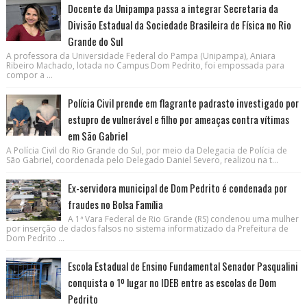
Docente da Unipampa passa a integrar Secretaria da
Divisão Estadual da Sociedade Brasileira de Física no Rio
Grande do Sul
A professora da Universidade Federal do Pampa (Unipampa), Aniara
Ribeiro Machado, lotada no Campus Dom Pedrito, foi empossada para
compor a ...
Polícia Civil prende em flagrante padrasto investigado por
estupro de vulnerável e filho por ameaças contra vítimas
em São Gabriel
A Polícia Civil do Rio Grande do Sul, por meio da Delegacia de Polícia de
São Gabriel, coordenada pelo Delegado Daniel Severo, realizou na t...
Ex-servidora municipal de Dom Pedrito é condenada por
fraudes no Bolsa Família
A 1ª Vara Federal de Rio Grande (RS) condenou uma mulher
por inserção de dados falsos no sistema informatizado da Prefeitura de
Dom Pedrito ...
Escola Estadual de Ensino Fundamental Senador Pasqualini
conquista o 1º lugar no IDEB entre as escolas de Dom
Pedrito