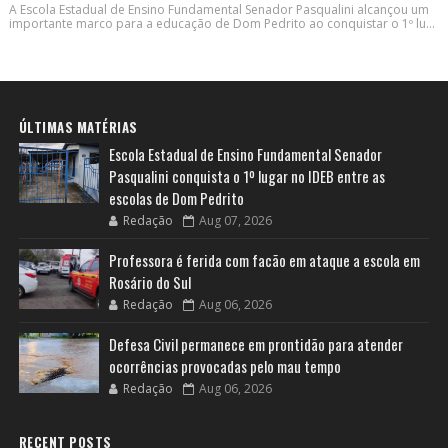
A Escola Estadual de Ensino Fundamental Senador Pasqualini alcançou um
importante marco para a educação de Dom Pedrito ao conquistar o 1º lu...
ÚLTIMAS MATÉRIAS
Escola Estadual de Ensino Fundamental Senador
Pasqualini conquista o 1º lugar no IDEB entre as
escolas de Dom Pedrito
Redação
Aug 07, 2026
Professora é ferida com facão em ataque a escola em
Rosário do Sul
Redação
Aug 06, 2026
Defesa Civil permanece em prontidão para atender
ocorrências provocadas pelo mau tempo
Redação
Aug 06, 2026
RECENT POSTS